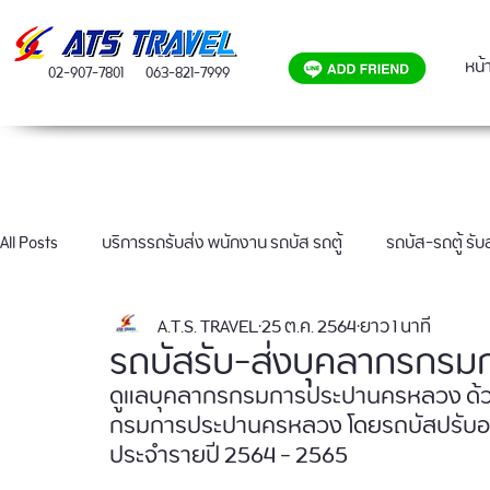
หน้
02-907-7801
063-821-7999
All Posts
บริการรถรับส่ง พนักงาน รถบัส รถตู้
รถบัส-รถตู้ รั
A.T.S. TRAVEL
25 ต.ค. 2564
ยาว 1 นาที
ผลงานเช่ารถบัส 40 ที่นั่ง
รถบัสรับ-ส่งบุคลากรกร
ดูแลบุคลากรกรมการประปานครหลวง ด้ว
กรมการประปานครหลวง โดยรถบัสปรับอากาศ
ประจำรายปี 2564 - 2565