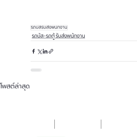
รถบัสรับส่งพนักงาน
รถบัส-รถตู้ รับส่งพนักงาน
โพสต์ล่าสุด
ใบเสนอราคาออนไลน์
ขั้นตอนการจองรถ
กรอกแบบความค