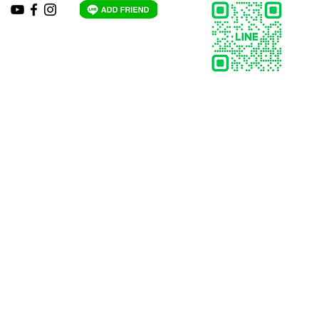
HOTLINE:
063-821-7999
,
086-310-1397
LINE: @ats-abb
Email : ats-abb@hotmail.com
พร้อม ! รถมินิบัส รับ-ส่ง
รับ-ส่งพน
พนักงาน IG STUDIO
บริษัท มิตร