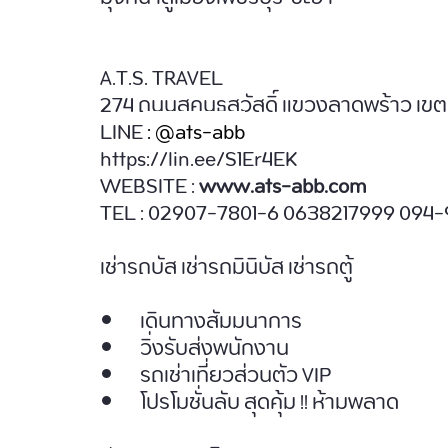
A.T.S. TRAVEL
274 ถนนสุคนธสวัสดิ์ แขวงลาดพร้าว เข
LINE 
: @ats-abb
https://lin.ee/S1Er4EK
WEBSITE : 
www.ats-abb.com
TEL : 02907-7801-6 0638217999 094
เช่ารถบัส เช่ารถมินิบัส เช่ารถตู้
 เดินทางสัมมนาการ
 วิ่งรับส่งพนักงาน
 รถเช่าเที่ยวส่วนตัว VIP
 โปรโมชั่นลับ สุดคุ้ม !! ห้ามพลาด