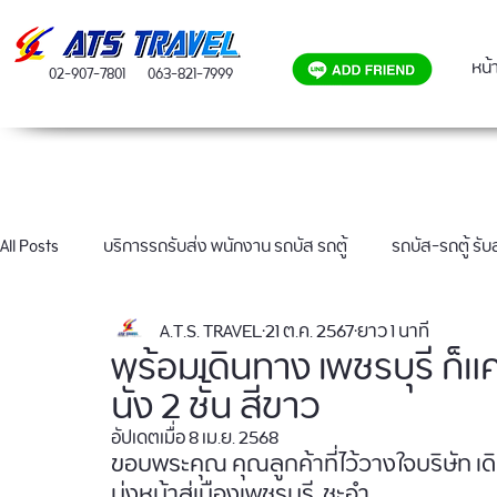
หน้
02-907-7801
063-821-7999
All Posts
บริการรถรับส่ง พนักงาน รถบัส รถตู้
รถบัส-รถตู้ รั
A.T.S. TRAVEL
21 ต.ค. 2567
ยาว 1 นาที
ผลงานเช่ารถบัส 40 ที่นั่ง
พร้อมเดินทาง เพชรบุรี ก็แค
นั่ง 2 ชั้น สีขาว
อัปเดตเมื่อ
8 เม.ย. 2568
ขอบพระคุณ คุณลูกค้าที่ไว้วางใจบริษัท เดิน
มุ่งหน้าสู่เมืองเพชรบุรี  ชะอำ 