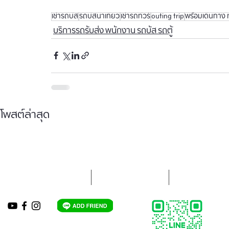
เช่ารถบัส
รถบัสนำเที่ยว
เช่ารถทัวร์
outing trip
พร้อมเดินทาง 
บริการรถรับส่ง พนักงาน รถบัส รถตู้
โพสต์ล่าสุด
ใบเสนอราคาออนไลน์
ขั้นตอนการจองรถ
กรอกแบบความค