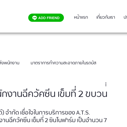
หน้าแรก
เกี่ยวกับเรา
ป
บส่งพนักงาน
มาตราการทำความสะอาดภายในรถบัส
พนักงานฉีควัคซีน เข็มที่ 2 ขบวน
) จำกัด เชื่อใจในการบริการของ A.T.S. 
งานฉีควัคซีน เข็มที่ 2 ซินโนฟาร์ม เป็นจำนวน 7 