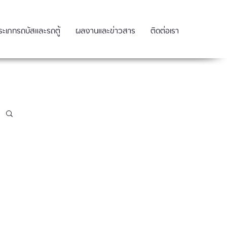
ระเภทรถบัสและรถตู้
ผลงานและข่าวสาร
ติดต่อเรา