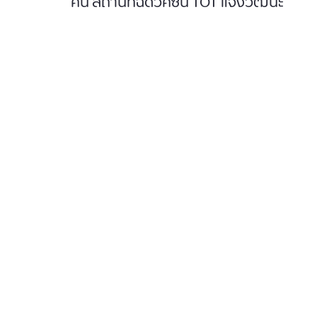
คัน สถานที่ฉีดวัคซีน TOT แจ้งวัฒนะ 