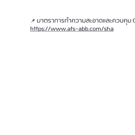
📌 มาตราการทำความสะอาดและควบคุม 
https://www.ats-abb.com/sha