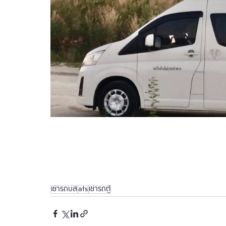
เช่ารถบัส
ats
เช่ารถตู้