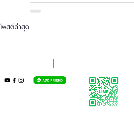
โพสต์ล่าสุด
ใบเสนอราคาออนไลน์
ขั้นตอนการจองรถ
กรอกแบบความค
HOTLINE:
063-821-7999
,
086-310-1397
LINE: @ats-abb
Email : ats-abb@hotmail.com