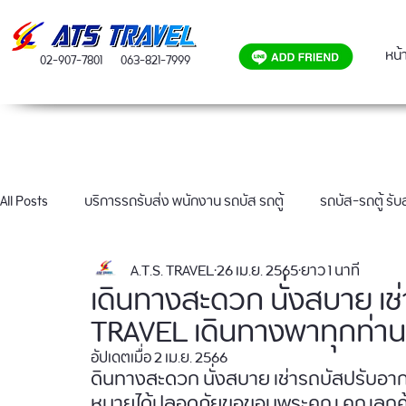
หน้
02-907-7801
063-821-7999
All Posts
บริการรถรับส่ง พนักงาน รถบัส รถตู้
รถบัส-รถตู้ รั
A.T.S. TRAVEL
26 เม.ย. 2565
ยาว 1 นาที
ผลงานเช่ารถบัส 40 ที่นั่ง
เดินทางสะดวก นั่งสบาย เช
TRAVEL เดินทางพาทุกท่าน
อัปเดตเมื่อ
2 เม.ย. 2566
ดินทางสะดวก นั่งสบาย เช่ารถบัสปรับอาก
หมายได้ปลอดภัยขอขอบพระคุุณ คุณลูกค้า ที