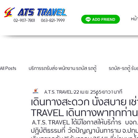
หน้
02-907-7801
063-821-7999
All Posts
บริการรถรับส่ง พนักงาน รถบัส รถตู้
รถบัส-รถตู้ รั
A.T.S. TRAVEL
22 เม.ย. 2565
ยาว 1 นาที
ผลงานเช่ารถบัส 40 ที่นั่ง
เดินทางสะดวก นั่งสบาย เช
TRAVEL เดินทางพาทุกท่าน
 A.T.S. TRAVEL ได้มีโอกาสให้บริการ   บจก.กรุ๊ปเมต คอร์ปอเรชั่น  พร้อมคณะ  เพื่อเดินไป
ปฎิบัติธรรมที่  วัดปัญญานันทาราม จ.ปทุมธ