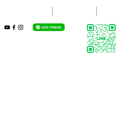
ใบเสนอราคาออนไลน์
ขั้นตอนการจองรถ
กรอกแบบความค
HOTLINE:
063-821-7999
,
086-310-1397
LINE: @ats-abb
Email : ats-abb@hotmail.com