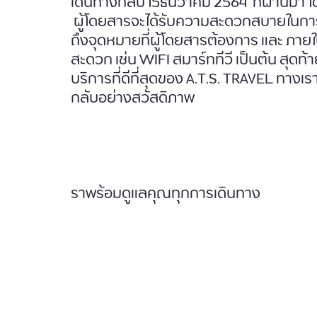
เดินทางกลับ 15ธันวาคม 2564  ที่ผ่านมา โด
 ผู้โดยสารจะได้รับความสะดวกสบายในการเดินทางเนื่องจากทาง A.T.S. TRAVEL ไปรับส่ง
ถึงจุดหมายที่ผู้โดยสารต้องการ และ ภาย
สะดวก เช่น WIFI สมาร์ททีวี เป็นต้น สุดท้า
บริการที่ดีที่สุดของ A.T.S. TRAVEL ทาง
กลับอย่างสวัสดิภาพ  
ราพร้อมดูแลคุณทุกการเดินทาง