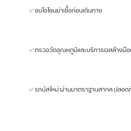
✅ อบโอโซนฆ่าเชื้อก่อนเดินทาง 
✅ ตรวจวัดอุณหภูมิและบริการเจลล้างมือก
✅ รถบัสใหม่ ผ่านมาตราฐานสากล ปลอดภ