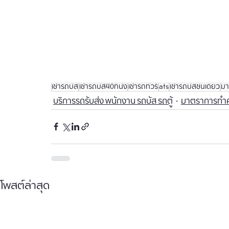
เช่ารถบัส
เช่ารถบัส40ที่นั่ง
เช่ารถทัวร์
ats
เช่ารถบัสชั้นเดียว
มา
บริการรถรับส่ง พนักงาน รถบัส รถตู้
มาตราการทำ
โพสต์ล่าสุด