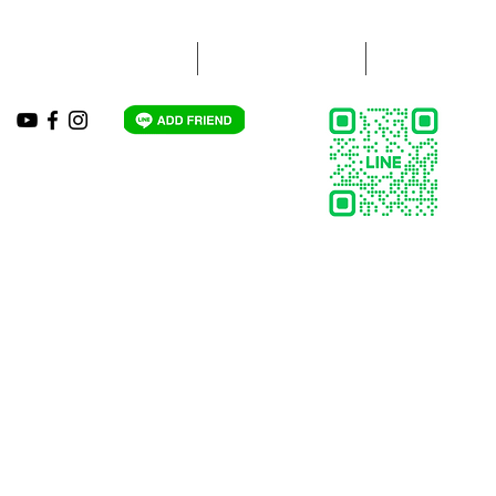
ใบเสนอราคาออนไลน์
ขั้นตอนการจองรถ
กรอกแบบความค
HOTLINE:
063-821-7999
,
086-310-1397
LINE: @ats-abb
Email : ats-abb@hotmail.com