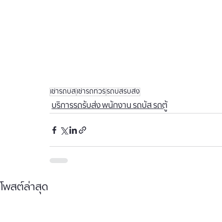
เช่ารถบัส
เช่ารถทัวร์
รถบัสรับส่ง
บริการรถรับส่ง พนักงาน รถบัส รถตู้
โพสต์ล่าสุด