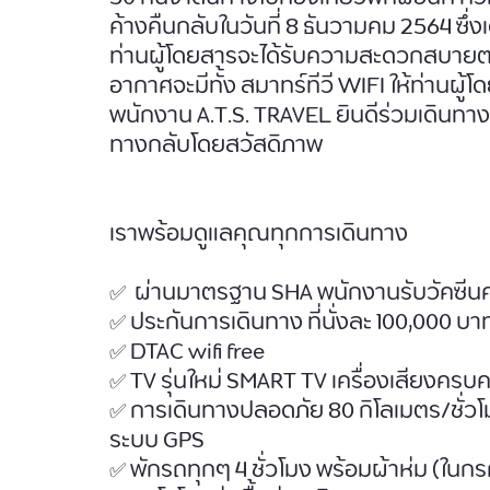
ค้างคืนกลับในวันที่ 8 ธันวามคม 2564 ซึ่ง
ท่านผู้โดยสารจะได้รับความสะดวกสบายต
อากาศจะมีทั้ง สมาทร์ทีวี WIFI ให้ท่านผู้
พนักงาน A.T.S. TRAVEL ยินดีร่วมเดินทา
ทางกลับโดยสวัสดิภาพ
เราพร้อมดูแลคุณทุกการเดินทาง
✅  ผ่านมาตรฐาน SHA พนักงานรับวัคซีนครบ
✅ ประกันการเดินทาง ที่นั่งละ 100,000 บา
✅ DTAC wifi free
✅ TV รุ่นใหม่ SMART TV เครื่องเสียงครบ
✅ การเดินทางปลอดภัย 80 กิโลเมตร/ชั่ว
ระบบ GPS 
✅ พักรถทุกๆ 4 ชั่วโมง พร้อมผ้าห่ม (ในก