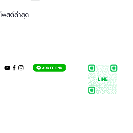
โพสต์ล่าสุด
ใบเสนอราคาออนไลน์
ขั้นตอนการจองรถ
กรอกแบบความค
HOTLINE:
063-821-7999
,
086-310-1397
LINE: @ats-abb
Email : ats-abb@hotmail.com