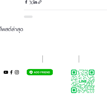
โพสต์ล่าสุด
ใบเสนอราคาออนไลน์
ขั้นตอนการจองรถ
กรอกแบบความค
HOTLINE:
063-821-7999
,
086-310-1397
LINE: @ats-abb
Email : ats-abb@hotmail.com