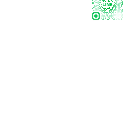
HOTLINE:
063-821-7999
,
086-310-1397
LINE: @ats-abb
Email : ats-abb@hotmail.com