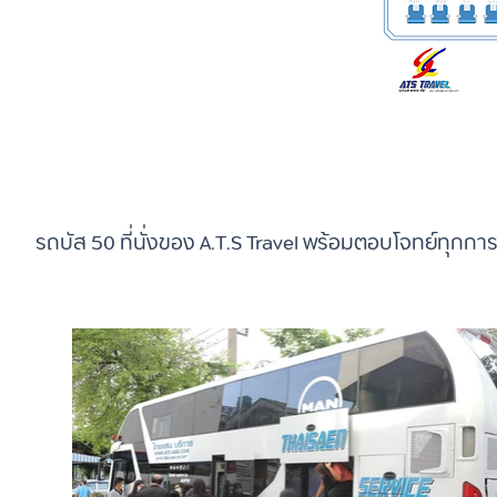
รถบัส 50 ที่นั่งของ A.T.S Travel พร้อมตอบโจทย์ท