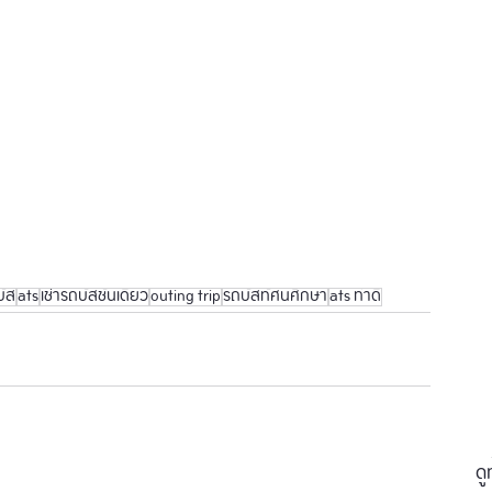
บัส
ats
เช่ารถบัสชั้นเดียว
outing trip
รถบัสทัศนศึกษา
ats ทำดี
ดู