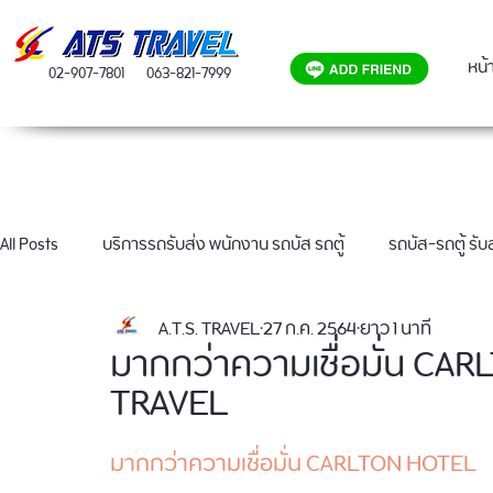
หน้
02-907-7801
063-821-7999
All Posts
บริการรถรับส่ง พนักงาน รถบัส รถตู้
รถบัส-รถตู้ รั
A.T.S. TRAVEL
27 ก.ค. 2564
ยาว 1 นาที
ผลงานเช่ารถบัส 40 ที่นั่ง
มากกว่าความเชื่อมั่น CAR
TRAVEL
มากกว่าความเชื่อมั่น CARLTON HOTEL