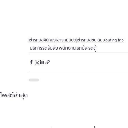
เช่ารถบัส40ที่นั่ง
เช่ารถมินิบัส
เช่ารถบัสชั้นเดียว
outing trip
บริการรถรับส่ง พนักงาน รถบัส รถตู้
โพสต์ล่าสุด
ใบเสนอราคาออนไลน์
ขั้นตอนการจองรถ
กรอกแบบความค