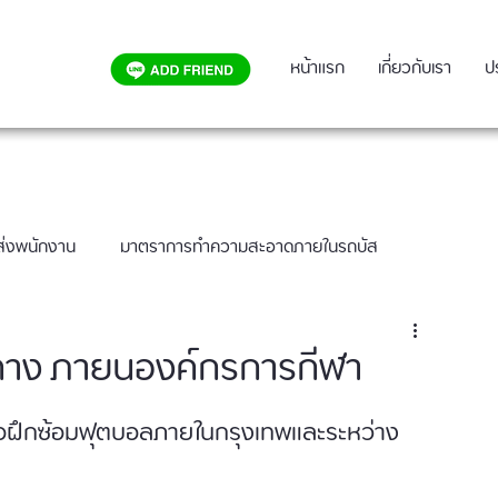
หน้าแรก
เกี่ยวกับเรา
ป
บส่งพนักงาน
มาตราการทำความสะอาดภายในรถบัส
ำทาง ภายนองค์กรการกีฬา
ื่อฝึกซ้อมฟุตบอลภายในกรุงเทพและระหว่าง