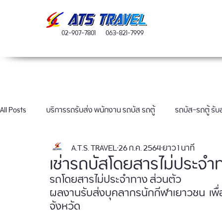
02-907-7801
063-821-7999
All Posts
บริการรถรับส่ง พนักงาน รถบัส รถตู้
รถบัส-รถตู้ รั
A.T.S. TRAVEL
26 ก.ค. 2564
ยาว 1 นาที
ผลงานเช่ารถบัส 40 ที่นั่ง
เช่ารถบัสโดยสารไม่ประจ
รถโดยสารไม่ประจำทาง ส่วนตัว
ผลงานรับส่งบุคลากรนักกีฬาเยาวชน  เพ
จังหวัด