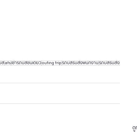
บัส
ats
เช่ารถบัสชั้นเดียว
outing trip
รถบัสรับส่งพนักงาน
รถบัสรับส่ง
ดู