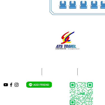
ใบเสนอราคาออนไลน์
ขั้นตอนการจองรถ
กรอกแบบความค
HOTLINE:
063-821-7999
,
086-310-1397
LINE: @ats-abb
Email : ats-abb@hotmail.com