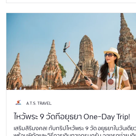
A.T.S. TRAVEL
ไหว้พระ 9 วัดที่อยุธยา One-Day Trip!
เสริมสิริมงคล! กับทริปไหว้พระ 9 วัด อยุธยาในวันเดีย
พร้อมพิกัดและวิธีการเดินทางครบครัน จองรถง่าย เด