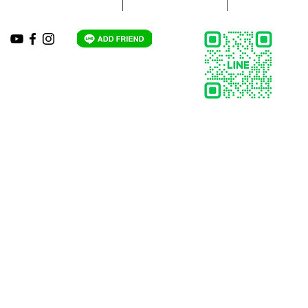
HOTLINE:
063-821-7999
,
086-310-1397
LINE: @ats-abb
Email : ats-abb@hotmail.com