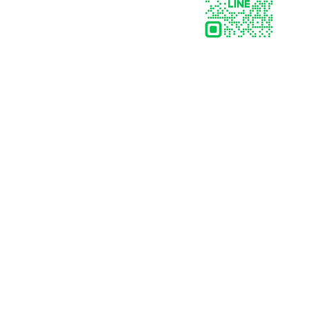
HOTLINE:
063-821-7999
,
086-310-1397
LINE: @ats-abb
Email : ats-abb@hotmail.com
รวม 7 สถานที่จัด Team
รวม 10 ไอเ
Building นอกสถานที่ที่ไหน
องค์กรยุคใ
ดี?
ที่วัดผลได้จ