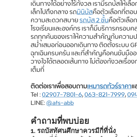
เดินทางได้อย่างไร้กังวล เรามีรถบัสให้
เล็กไปถึงกลาง รถ
มินิบัส
คือตัวเลือกที่ตอ
ความสะดวกสบาย 
รถบัส 2 ชั้น
คือตัวเลือกท
โรงเรียนและองค์กร เราก็มีบริการครอบคลุ
รถทุกคันของเราให้ความสำคัญกับความป
สม่ำเสมอก่อนออกเดินทาง ติดตั้งระบบ G
ฉุกเฉินครบครัน และที่สำคัญคือคนขับมืออ
วางใจได้ตลอดเส้นทาง ไม่ต้องกังวลเรื่องก
เต็มที่ 
ติดต่อเราเพื่อสอบถาม
เหมารถทัวร์ราคา
แ
Tel : 
02907-7801-6
, 
063-821-7999
, 
09
LINE: 
@ats-abb
คำถามที่พบบ่อย
1. รถบัสทัศนศึกษาควรมีกี่ที่นั่ง