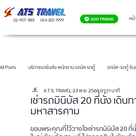
หน้
02-907-7801
063-821-7999
All Posts
บริการรถรับส่ง พนักงาน รถบัส รถตู้
รถบัส-รถตู้ รั
A.T.S. TRAVEL
23 พ.ย. 2564
ยาว 1 นาที
ผลงานเช่ารถบัส 40 ที่นั่ง
เช่ารถมินิบัส 20 ที่นั่ง เด
มหาสารคาม
ขอบพระคุณที่ไว้วางใจเช่ารถมินิบัส 20 ที่น